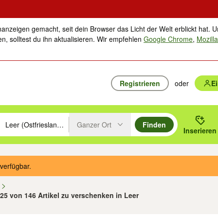
nanzeigen gemacht, seit dein Browser das Licht der Welt erblickt hat. U
n, solltest du ihn aktualisieren. Wir empfehlen
Google Chrome
,
Mozilla
Registrieren
oder
E
Ganzer Ort
Finden
hläge mit den Pfeiltasten nach oben/unten durchsuchen und mit Einga
 oder Ort eingeben. Eingabetaste drücken um zu suchen, oder Vorschl
Inserieren
Suche im Umkreis des gewählten Orts oder PLZ
verfügbar.
n
 25 von 146 Artikel zu verschenken in Leer