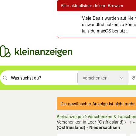
Bitte aktualisiere deinen Browser
Viele Deals wurden auf Klei
einwandfrei nutzen zu könne
falls du macOS benutzt.
Verschenken
Suchbegriff eingeben. Eingabetaste drücken um zu suchen, oder Vorsc
PLZ
Die gewünschte Anzeige ist nicht mehr 
Kleinanzeigen
Verschenken & Tausche
Verschenken in Leer (Ostfriesland)
1 -
(Ostfriesland) - Niedersachsen