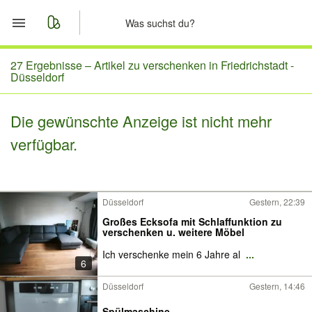
Start
27 Ergebnisse –
Artikel zu verschenken in Friedrichstadt -
Düsseldorf
Merkliste
Die gewünschte Anzeige ist nicht mehr
Nachrichten
verfügbar.
Anzeige aufgeben
Düsseldorf
Gestern, 22:39
Großes Ecksofa mit Schlaffunktion zu
verschenken u. weitere Möbel
Ich verschenke mein 6 Jahre al
...
6
Düsseldorf
Gestern, 14:46
Spülmaschine