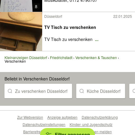
Musikblätter, 0172 4790707
8
Düsseldorf
22.01.2025
TV Tisch zu verschenken
TV Tisch zu verschenken
...
Kleinanzeigen Düsseldorf
Friedrichstadt
Verschenken & Tauschen
Verschenken
Beliebt in Verschenken Düsseldorf
Zu verschenken Düsseldorf
Küche Düsseldorf
Zur Webversion
Anzeige aufgeben
Datenschutzerklärung
Datenschutzeinstellungen
Kinder- und Jugendschutz
Barrierefreiheitserklärung
Sicherheitslücken melden
Filter anpassen