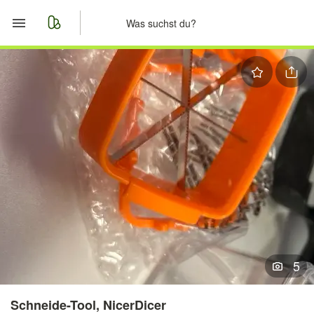
Start
Merkliste
Nachrichten
Anzeige aufgeben
5
Schneide-Tool, NicerDicer