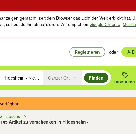
nanzeigen gemacht, seit dein Browser das Licht der Welt erblickt hat. U
n, solltest du ihn aktualisieren. Wir empfehlen
Google Chrome
,
Mozilla
Registrieren
oder
E
Ganzer Ort
Finden
hläge mit den Pfeiltasten nach oben/unten durchsuchen und mit Einga
 oder Ort eingeben. Eingabetaste drücken um zu suchen, oder Vorschl
Inserieren
Suche im Umkreis des gewählten Orts oder PLZ
verfügbar.
 & Tauschen
 145 Artikel zu verschenken in Hildesheim -