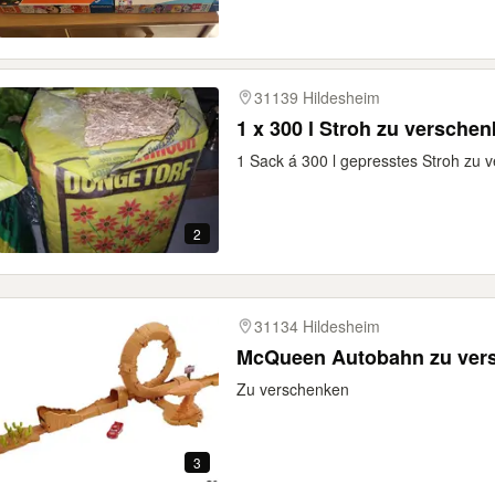
31139 Hildesheim
1 x 300 l Stroh zu versche
1 Sack á 300 l gepresstes Stroh zu 
2
31134 Hildesheim
McQueen Autobahn zu ver
Zu verschenken
3