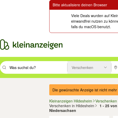
Bitte aktualisiere deinen Browser
Viele Deals wurden auf Klei
einwandfrei nutzen zu könne
falls du macOS benutzt.
Verschenken
Suchbegriff eingeben. Eingabetaste drücken um zu suchen, oder Vorsc
PLZ
Die gewünschte Anzeige ist nicht mehr 
Kleinanzeigen Hildesheim
Verschenken
Verschenken in Hildesheim
1 - 25 von
Niedersachsen