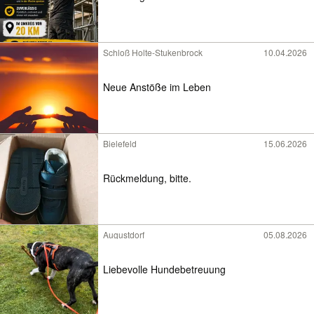
Schloß Holte-Stukenbrock
10.04.2026
Neue Anstöße im Leben
Bielefeld
15.06.2026
Rückmeldung, bitte.
Augustdorf
05.08.2026
Liebevolle Hundebetreuung