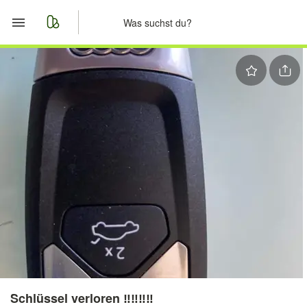
Start
Merkliste
Nachrichten
Anzeige aufgeben
Schlüssel verloren ‼️‼️‼️‼️