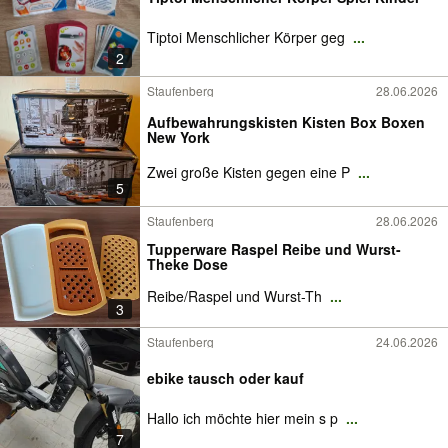
Tiptoi Menschlicher Körper geg
...
2
Staufenberg
28.06.2026
Aufbewahrungskisten Kisten Box Boxen
New York
Zwei große Kisten gegen eine P
...
5
Staufenberg
28.06.2026
Tupperware Raspel Reibe und Wurst-
Theke Dose
Reibe/Raspel und Wurst-Th
...
3
Staufenberg
24.06.2026
ebike tausch oder kauf
Hallo ich möchte hier mein s p
...
7