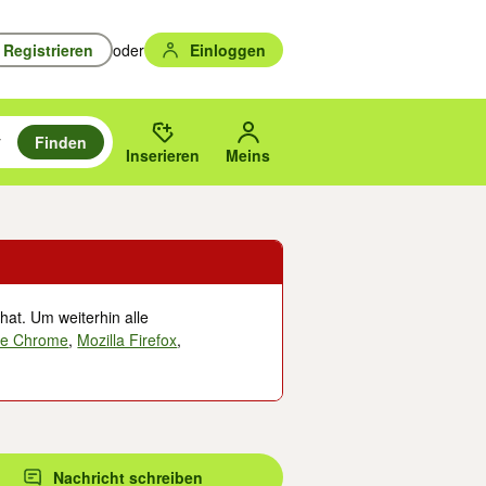
Registrieren
oder
Einloggen
Finden
en durchsuchen und mit Eingabetaste auswählen.
n um zu suchen, oder Vorschläge mit den Pfeiltasten nach oben/unten
des gewählten Orts oder PLZ.
Inserieren
Meins
hat. Um weiterhin alle
le Chrome
,
Mozilla Firefox
,
Nachricht schreiben