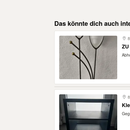
Das könnte dich auch int
8
ZU
Abho
8
Kle
Gege