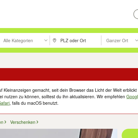
Alle Kategorien
Ganzer Ort
ken um zu suchen, oder Vorschläge mit den Pfeiltasten nach oben/unt
PLZ oder Ort eingeben. Eingabetaste drücke
Suche im Umkreis 
f Kleinanzeigen gemacht, seit dein Browser das Licht der Welt erblickt 
i nutzen zu können, solltest du ihn aktualisieren. Wir empfehlen
Goog
Safari
, falls du macOS benutzt.
en
Verschenken