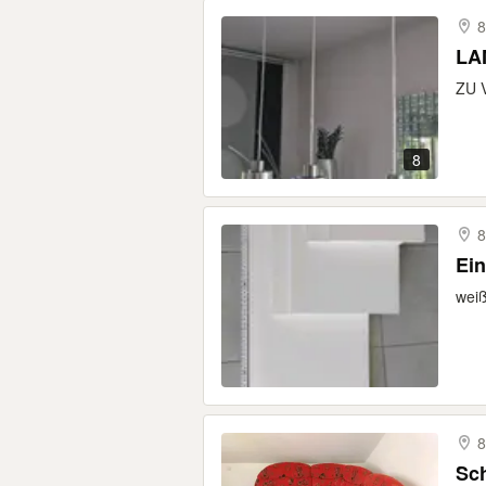
8
LA
ZU V
8
8
Ein
weiß
8
Sch