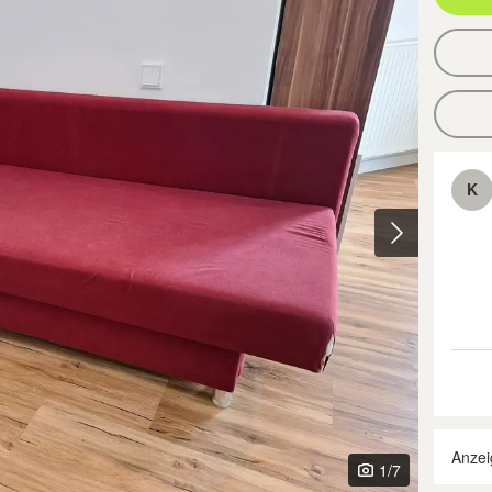
K
Anzei
1
/7