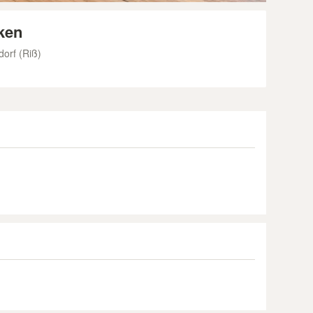
ken
orf (Riß)