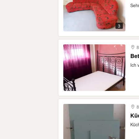
Sehr
3
8
Bet
Ich 
8
Kü
Küch