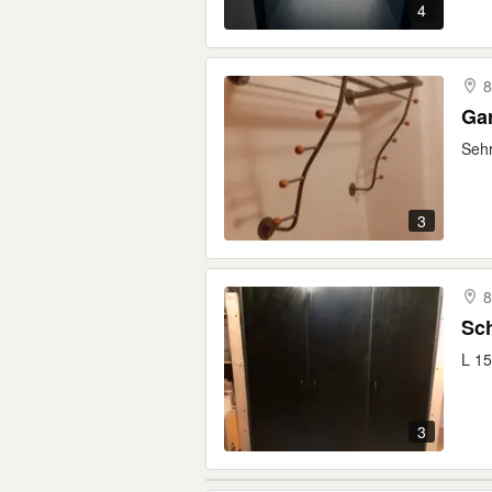
4
8
Ga
Sehr
3
8
Sc
L 1
3