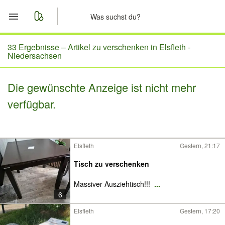
Start
33 Ergebnisse –
Artikel zu verschenken in Elsfleth -
Niedersachsen
Merkliste
Die gewünschte Anzeige ist nicht mehr
Nachrichten
verfügbar.
Anzeige aufgeben
Elsfleth
Gestern, 21:17
Tisch zu verschenken
Massiver Ausziehtisch!!!
...
6
Elsfleth
Gestern, 17:20