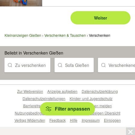
Weiter
Kleinanzeigen Gießen
Verschenken & Tauschen
Verschenken
Beliebt in Verschenken Gießen
Zu verschenken
Sofa Gießen
Verschenken
Zur Webversion
Anzeige aufgeben
Datenschutzerklärung
Datenschutzeinstellungen
Kinder- und Jugendschutz
Barrierefreiheitserklärung
Sicherheitslücken melden
Filter anpassen
Nutzungsbedingungen
Beliebte Suchen
Anzeigen Übersicht
Vertrag Widerrufen
Feedback
Hilfe
Impressum
Einloggen