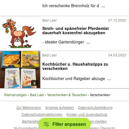
Ich verschenke Brennholz für d
...
Bad Laer
07.10.2025
Stroh- und spänefreier Pferdemist
dauerhaft kostenfrei abzugeben
- idealer Gartendünger
...
Bad Laer
04.03.2023
Kochbücher u. Haushaltstipps zu
verschenken
Kochbücher und Ratgeber abzuge
...
4
Kleinanzeigen
Bad Laer
Verschenken & Tauschen
Verschenken
Zur Webversion
Anzeige aufgeben
Datenschutzerklärung
Datenschutzeinstellungen
Kinder- und Jugendschutz
Barrierefreiheitserklärung
Sicherheitslücken melden
Filter anpassen
Nutzungsbedingungen
Beliebte Suchen
Anzeigen Übersicht