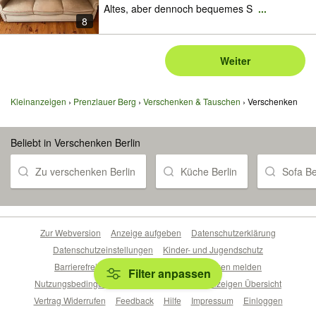
Altes, aber dennoch bequemes S
...
8
Weiter
Kleinanzeigen
Prenzlauer Berg
Verschenken & Tauschen
Verschenken
Beliebt in Verschenken Berlin
Zu verschenken Berlin
Küche Berlin
Sofa Be
Zur Webversion
Anzeige aufgeben
Datenschutzerklärung
Datenschutzeinstellungen
Kinder- und Jugendschutz
Barrierefreiheitserklärung
Sicherheitslücken melden
Filter anpassen
Nutzungsbedingungen
Beliebte Suchen
Anzeigen Übersicht
Vertrag Widerrufen
Feedback
Hilfe
Impressum
Einloggen