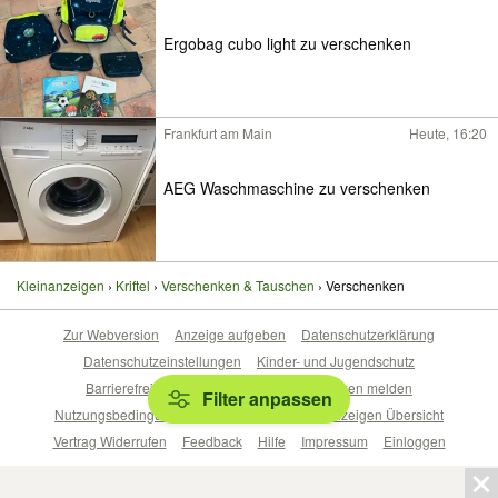
Ergobag cubo light zu verschenken
Frankfurt am Main
Heute, 16:20
AEG Waschmaschine zu verschenken
Kleinanzeigen
Kriftel
Verschenken & Tauschen
Verschenken
Zur Webversion
Anzeige aufgeben
Datenschutzerklärung
Datenschutzeinstellungen
Kinder- und Jugendschutz
Barrierefreiheitserklärung
Sicherheitslücken melden
Filter anpassen
Nutzungsbedingungen
Beliebte Suchen
Anzeigen Übersicht
Vertrag Widerrufen
Feedback
Hilfe
Impressum
Einloggen