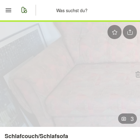
Start
Merkliste
Nachrichten
Anzeige aufgeben
3
Schlafcouch/Schlafsofa