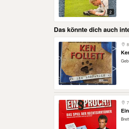
2
Das könnte dich auch int
8
Ken
Gebr
7
Ein
Bret