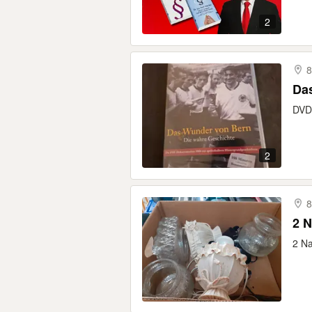
2
8
Da
DVD 
2
8
2 Na