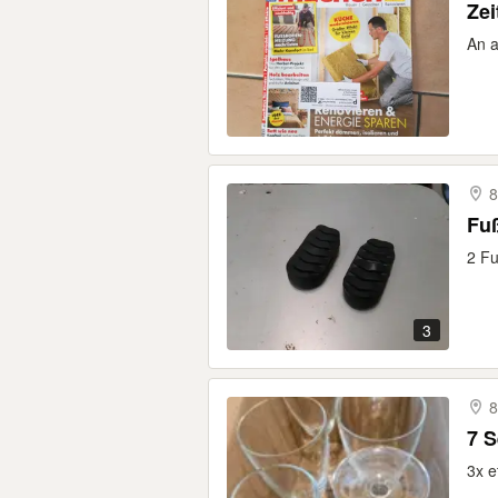
Zei
An a
8
Fu
2 Fu
3
8
7 S
3x e