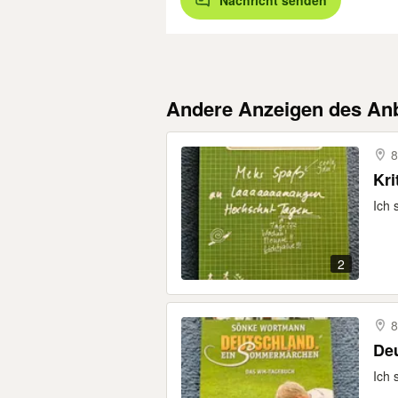
Nachricht senden
Andere Anzeigen des Anb
8
Kri
Ich 
2
8
De
Ich 