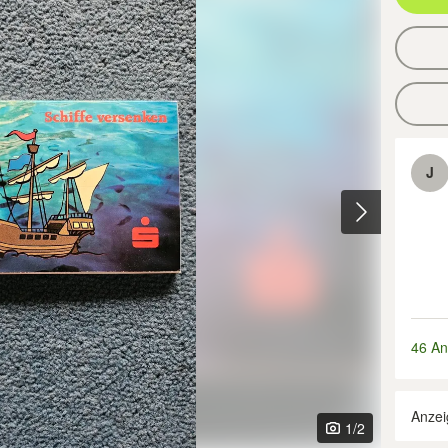
J
46 An
Anzei
1
/2