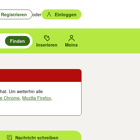
Registrieren
oder
Einloggen
Finden
en durchsuchen und mit Eingabetaste auswählen.
n um zu suchen, oder Vorschläge mit den Pfeiltasten nach oben/unten
des gewählten Orts oder PLZ.
Inserieren
Meins
hat. Um weiterhin alle
le Chrome
,
Mozilla Firefox
,
Nachricht schreiben