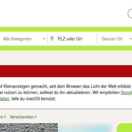
Alle Kategorien
Ganzer Ort
ken um zu suchen, oder Vorschläge mit den Pfeiltasten nach oben/unt
PLZ oder Ort eingeben. Eingabetaste drücke
Suche im Umkreis 
f Kleinanzeigen gemacht, seit dein Browser das Licht der Welt erblickt 
i nutzen zu können, solltest du ihn aktualisieren. Wir empfehlen
Goog
Safari
, falls du macOS benutzt.
en
Verschenken