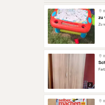
8
zu
Zu v
8
Sc
Farb
2
8