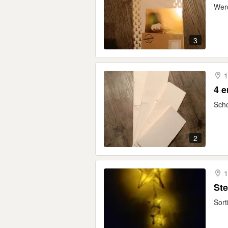
Werd
3
1
4 e
Scho
2
1
Ste
Sort