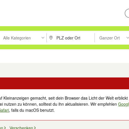
Alle Kategorien
Ganzer Ort
ken um zu suchen, oder Vorschläge mit den Pfeiltasten nach oben/unt
PLZ oder Ort eingeben. Eingabetaste drücke
Suche im Umkreis 
tronik
Familie, Kind & Baby
Haustiere
Freizeit, Hobby & Nachbarschaft
f Kleinanzeigen gemacht, seit dein Browser das Licht der Welt erblickt 
i nutzen zu können, solltest du ihn aktualisieren. Wir empfehlen
Goog
Safari
, falls du macOS benutzt.
en
Verschenken