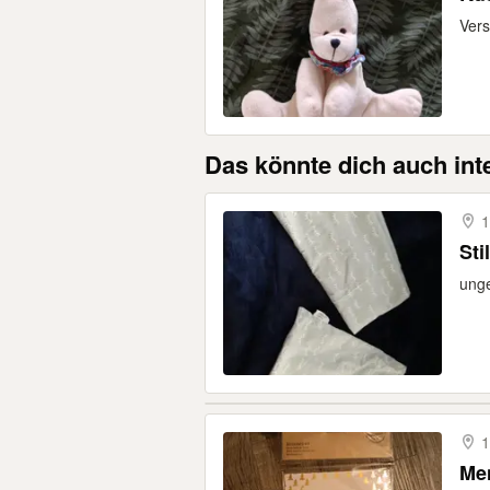
Vers
Das könnte dich auch int
1
Sti
unge
1
Men