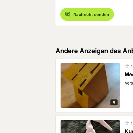
Nachricht senden
Andere Anzeigen des Anb
1
Mes
Vers
5
1
Kus