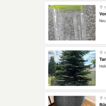
1
Vor
Neu
1
Ta
Hall
1
Bü