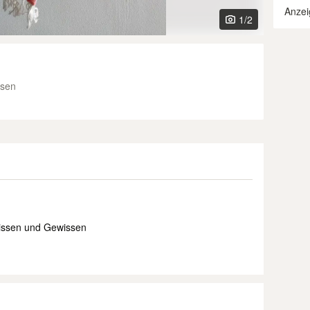
Anzei
1
/2
esen
Wissen und Gewissen