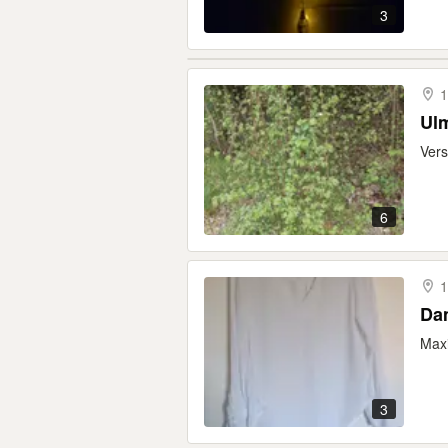
3
1
Ul
Vers
6
1
Da
Maxi
3