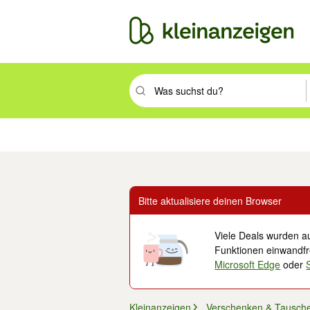
Suchbegriff eingeben. Eingabetaste drüc
Immobilien
Mode & Beauty
Auto, Rad & Boot
Haus & Garten
Jobs
Elek
Bitte aktualisiere deinen Browser
Viele Deals wurden au
Funktionen einwandfre
Microsoft Edge
oder
Kleinanzeigen
Verschenken & Tausch