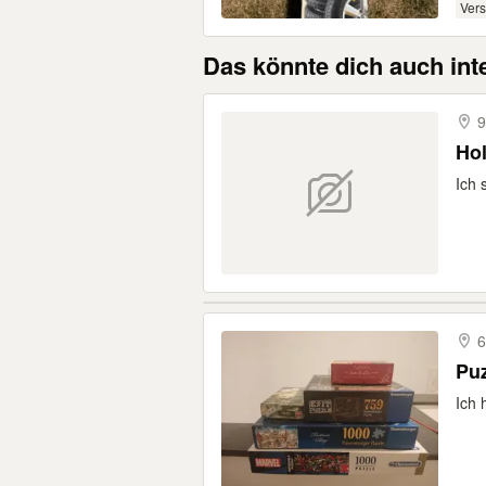
Ver
Das könnte dich auch int
9
Ho
Ich 
6
Pu
Ich 