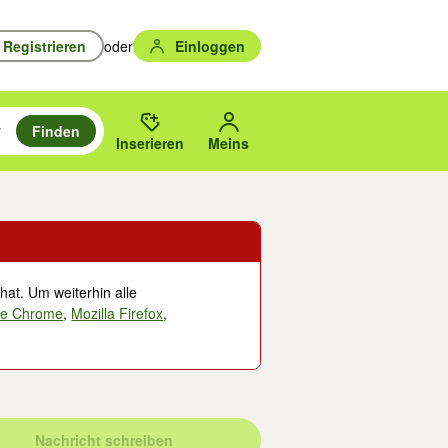
Registrieren
oder
Einloggen
Finden
en durchsuchen und mit Eingabetaste auswählen.
n um zu suchen, oder Vorschläge mit den Pfeiltasten nach oben/unten
des gewählten Orts oder PLZ.
Inserieren
Meins
hat. Um weiterhin alle
le Chrome
,
Mozilla Firefox
,
Nachricht schreiben