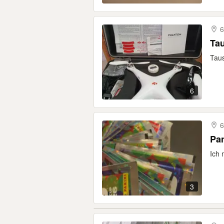
6
Tau
Taus
6
6
Pan
Ich 
3