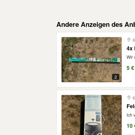
Andere Anzeigen des Anb
6
4x 
Wir 
5 €
2
6
Fel
Ich 
10 