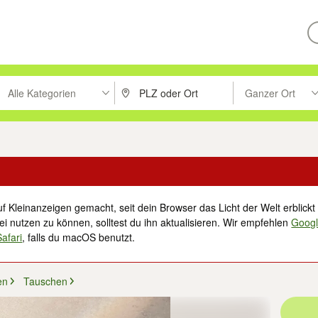
Alle Kategorien
Ganzer Ort
ken um zu suchen, oder Vorschläge mit den Pfeiltasten nach oben/unt
PLZ oder Ort eingeben. Eingabetaste drücke
Suche im Umkreis 
f Kleinanzeigen gemacht, seit dein Browser das Licht der Welt erblickt 
i nutzen zu können, solltest du ihn aktualisieren. Wir empfehlen
Goog
Safari
, falls du macOS benutzt.
en
Tauschen