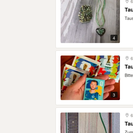
6
Ta
Taus
4
6
Tau
Bitt
3
6
Tau
Zum 