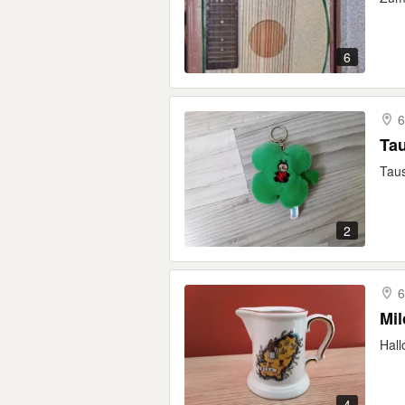
6
6
Tau
Taus
2
6
Hall
4