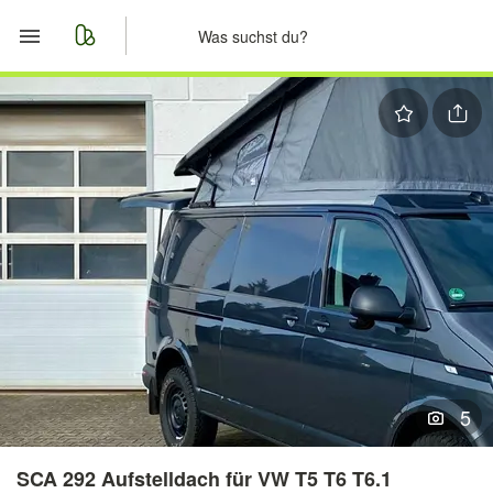
Start
Merkliste
Nachrichten
Anzeige aufgeben
5
SCA 292 Aufstelldach für VW T5 T6 T6.1