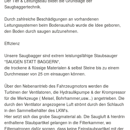
Der Tief & Leitungsbau bildet die Grundlage der
Saugbaggertechnik.
Durch zahlreiche Beschädigungen an vorhandenen
Leitungssystemen beim Bodenaushub wurde die Idee geboren,
den Boden durch saugen aufzunehmen.
Effizienz
Unsere Saugbagger sind extrem leistungsfähige Staubsauger
"SAUGEN STATT BAGGERN",
die trockene & flüssige Materialen & selbst Steine bis zu einem
Durchmesser von 25 cm einsaugen können.
Über den Nebenantrieb des Fahrzeugmotors werden die
Turbinen der Ventilatoren, die Hydraulikpumpe & der Krompressor
für die Werkzeuge ( Meisel, Bohrhammer,usw...) angetrieben. Die
durch den Ventilator angezogene Luft strömt durch den Schlauch
in den Sammelbehälter des LKW's.
Hier setzt sich das grobe Saugmaterial ab. Die Saugluft & hierdrin
enthaltene Staubpartikel gelangen in die Filterkammer, wo
Filterpatronen dafür sorgen, dass keine Feinstaubpartikel mit der