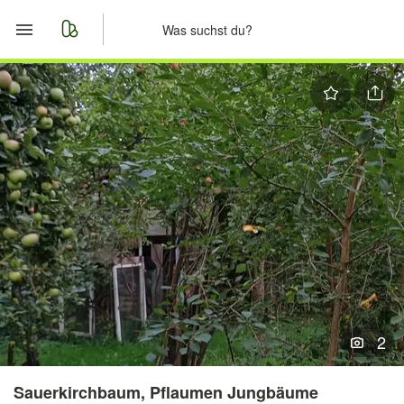
Start
Merkliste
Nachrichten
Anzeige aufgeben
2
Sauerkirchbaum, Pflaumen Jungbäume