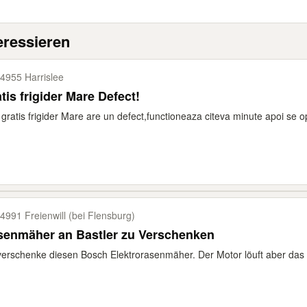
eressieren
4955 Harrislee
tis frigider Mare Defect!
gratis frigider Mare are un defect,functioneaza citeva minute apoi se o
4991 Freienwill (bei Flensburg)
senmäher an Bastler zu Verschenken
verschenke diesen Bosch Elektrorasenmäher. Der Motor löuft aber das 