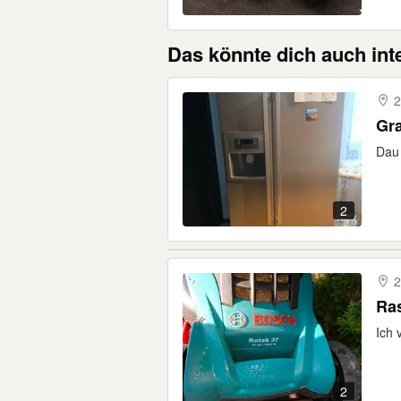
Das könnte dich auch int
2
Gra
Dau 
2
2
Ra
Ich 
2