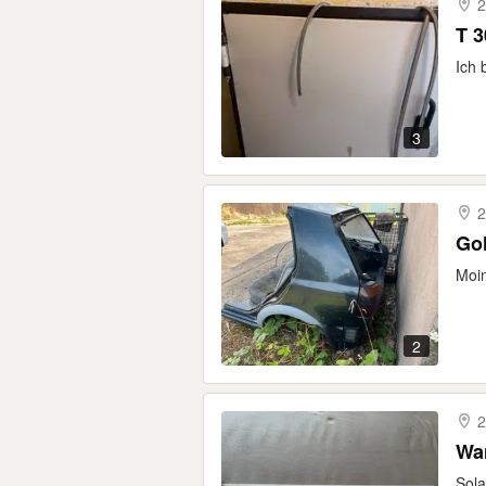
2
T 3
Ich 
3
2
Gol
Moin
2
2
Wa
Sola