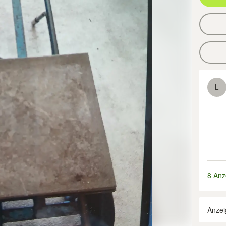
L
8 Anz
Anzei