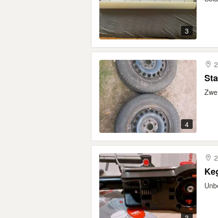
3
2
Sta
Zwei
4
2
Ke
Unbe
3