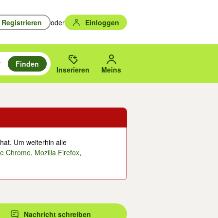
Registrieren
oder
Einloggen
Finden
en durchsuchen und mit Eingabetaste auswählen.
n um zu suchen, oder Vorschläge mit den Pfeiltasten nach oben/unten
des gewählten Orts oder PLZ.
Inserieren
Meins
hat. Um weiterhin alle
le Chrome
,
Mozilla Firefox
,
Nachricht schreiben