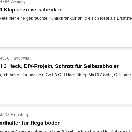
4994 Weesby
0 Klappe zu verschenken
biete hier eine gebrauchte Kühlschranktür an, die sich ideal als Ersatzteil
4976 Handewitt
f 3 Heck, DIY-Projekt, Schrott für Selbstabholer
, ich habe hier noch ein Golf 3 GTI Heck übrig. Als DIY Sofa, Grill oder 
4937 Flensburg
ndhalter für Regalboden
nge die Anzeige online ist ist der Artikel noch zu haben Nur Abholung!