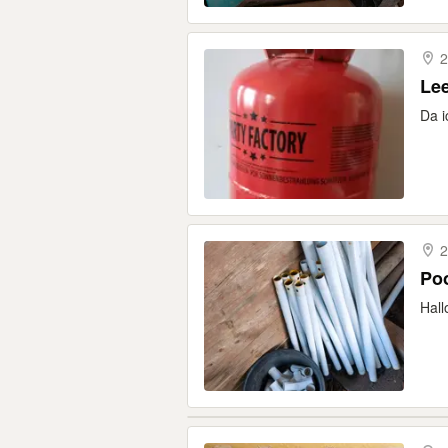
2
Lee
Da i
2
Po
Hall