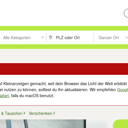
Alle Kategorien
Ganzer Ort
ken um zu suchen, oder Vorschläge mit den Pfeiltasten nach oben/unt
PLZ oder Ort eingeben. Eingabetaste drücke
Suche im Umkreis 
f Kleinanzeigen gemacht, seit dein Browser das Licht der Welt erblickt 
i nutzen zu können, solltest du ihn aktualisieren. Wir empfehlen
Goog
Safari
, falls du macOS benutzt.
 & Tauschen
Verschenken