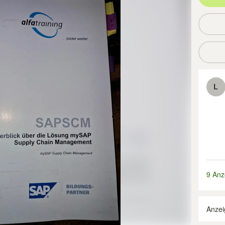
L
9 Anz
Anzei