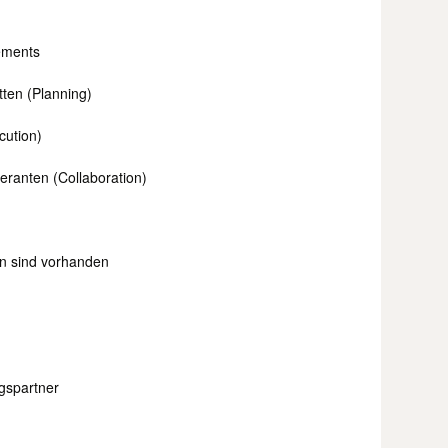
ements
ten (Planning)
cution)
eranten (Collaboration)
en sind vorhanden
ngspartner