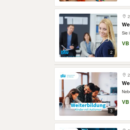
2
Wei
Sie 
VB
2
2
Wei
Nebe
VB
3