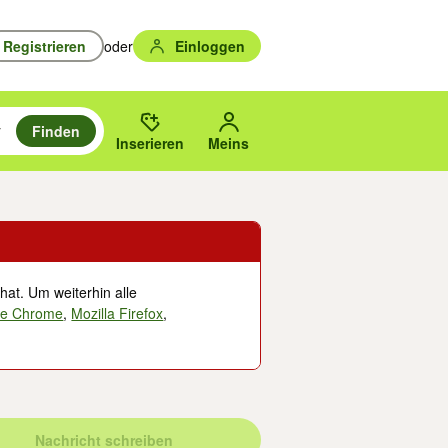
Registrieren
oder
Einloggen
Finden
en durchsuchen und mit Eingabetaste auswählen.
n um zu suchen, oder Vorschläge mit den Pfeiltasten nach oben/unten
des gewählten Orts oder PLZ.
Inserieren
Meins
hat. Um weiterhin alle
le Chrome
,
Mozilla Firefox
,
Nachricht schreiben