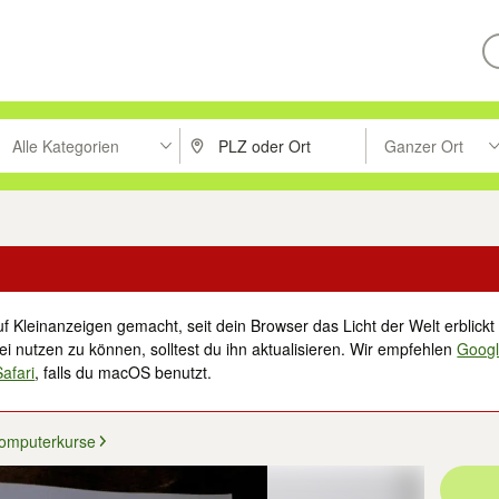
Alle Kategorien
Ganzer Ort
ken um zu suchen, oder Vorschläge mit den Pfeiltasten nach oben/unt
PLZ oder Ort eingeben. Eingabetaste drücke
Suche im Umkreis 
f Kleinanzeigen gemacht, seit dein Browser das Licht der Welt erblickt 
i nutzen zu können, solltest du ihn aktualisieren. Wir empfehlen
Goog
Safari
, falls du macOS benutzt.
omputerkurse