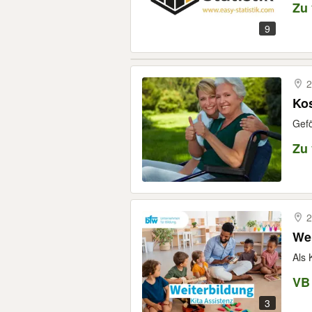
Zu
9
2
Kos
Gefö
Zu
2
Wei
Als 
VB
3