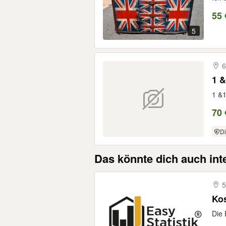
55 
5
6
1 &
1 &1
70 
Di
Das könnte dich auch int
5
Kos
Die 