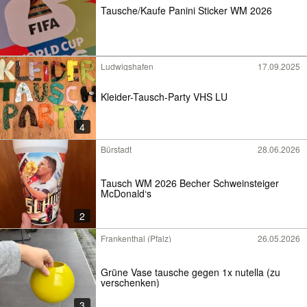
Tausche/Kaufe Panini Sticker WM 2026
Ludwigshafen
17.09.2025
Kleider-Tausch-Party VHS LU
4
Bürstadt
28.06.2026
Tausch WM 2026 Becher Schweinsteiger
McDonald‘s
2
Frankenthal (Pfalz)
26.05.2026
Grüne Vase tausche gegen 1x nutella (zu
verschenken)
3