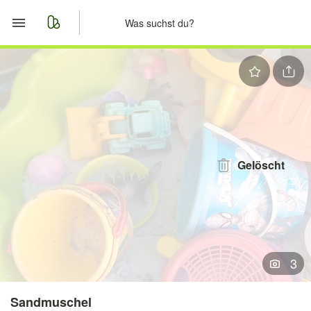
Start
Merkliste
Nachrichten
Anzeige aufgeben
Gelöscht
3
Sandmuschel