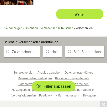
Weiter
Kleinanzeigen
St Johann
Verschenken & Tauschen
Verschenken
Beliebt in Verschenken Saarbrücken
Zu verschenken
Holz
Sofa Saarbrücken
Zur Webversion
Anzeige aufgeben
Datenschutzerklärung
Datenschutzeinstellungen
Kinder- und Jugendschutz
Barrierefreiheitserklärung
Sicherheitslücken melden
Filter anpassen
Nutzungsbedingungen
Beliebte Suchen
Anzeigen Übersicht
Vertrag Widerrufen
Feedback
Hilfe
Impressum
Einloggen