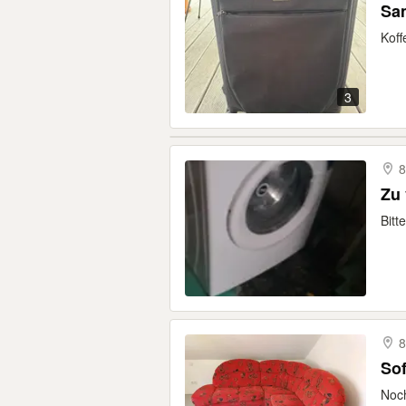
Sam
Koff
3
8
Zu
Bitt
8
Sof
Noch