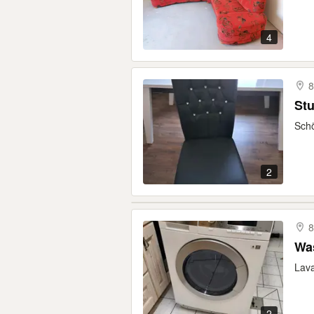
4
8
Stu
Schö
2
8
Was
Lava
2