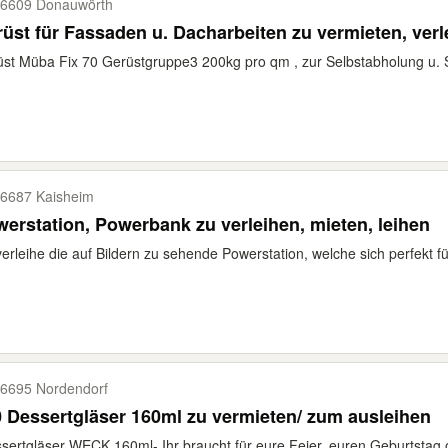
6609 Donauwörth
üst für Fassaden u. Dacharbeiten zu vermieten, verl
st Müba Fix 70 Gerüstgruppe3 200kg pro qm , zur Selbstabholung u. S
6687 Kaisheim
erstation, Powerbank zu verleihen, mieten, leihen
verleihe die auf Bildern zu sehende Powerstation, welche sich perfekt für
6695 Nordendorf
 Dessertgläser 160ml zu vermieten/ zum ausleihen
sertgläser WECK 160ml- Ihr braucht für eure Feier, euren Geburtstag o