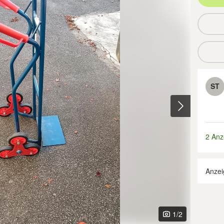
ST
2 Anz
Anzei
1
/2