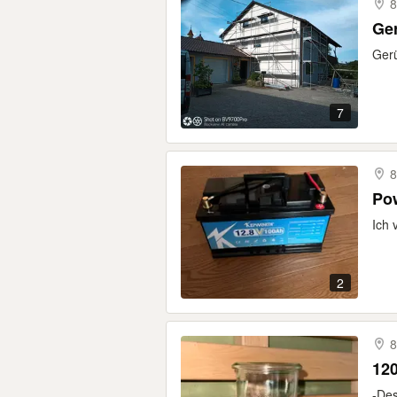
8
Ger
Gerü
7
8
Pow
Ich 
2
8
120
-Des