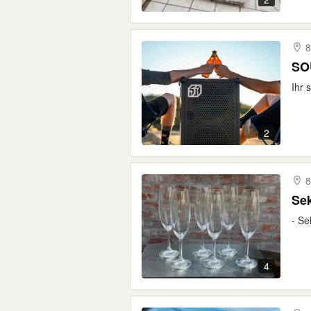
8
SO
Ihr 
2
8
Sek
- Se
4