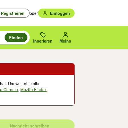
Registrieren
oder
Einloggen
Finden
en durchsuchen und mit Eingabetaste auswählen.
n um zu suchen, oder Vorschläge mit den Pfeiltasten nach oben/unten
des gewählten Orts oder PLZ.
Inserieren
Meins
hat. Um weiterhin alle
le Chrome
,
Mozilla Firefox
,
Nachricht schreiben