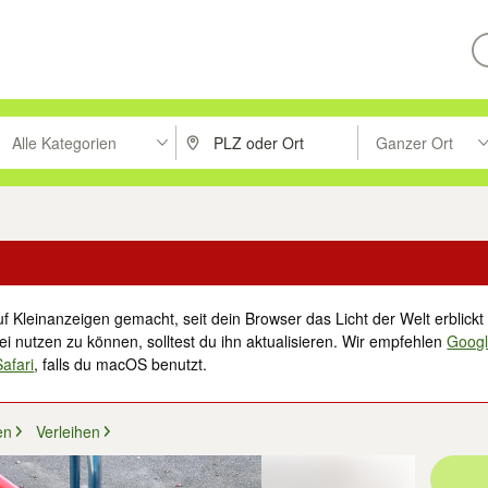
Alle Kategorien
Ganzer Ort
ken um zu suchen, oder Vorschläge mit den Pfeiltasten nach oben/unt
PLZ oder Ort eingeben. Eingabetaste drücke
Suche im Umkreis 
f Kleinanzeigen gemacht, seit dein Browser das Licht der Welt erblickt 
i nutzen zu können, solltest du ihn aktualisieren. Wir empfehlen
Goog
Safari
, falls du macOS benutzt.
en
Verleihen