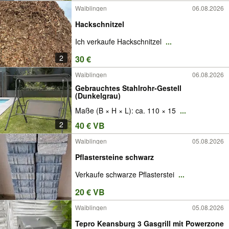
Waiblingen
06.08.2026
Hackschnitzel
Ich verkaufe Hackschnitzel
...
2
30 €
Waiblingen
06.08.2026
Gebrauchtes Stahlrohr-Gestell
(Dunkelgrau)
Maße (B × H × L): ca. 110 × 15
...
2
40 € VB
Waiblingen
05.08.2026
Pflastersteine schwarz
Verkaufe schwarze Pflasterstei
...
20 € VB
Waiblingen
05.08.2026
Tepro Keansburg 3 Gasgrill mit Powerzone