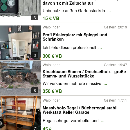
davon 1x mit Zeitschaltur
Unbenutzte außen Gartensteckdo
...
3
15 € VB
Waiblingen
Gestern, 20:19
Profi Frisierplatz mit Spiegel und
Schränken
Ich biete diesen professionell
...
3
300 € VB
Waiblingen
Gestern, 19:47
Kirschbaum Stamm-/ Drechselholz - große
Stamm- und Wurzelstücke
Wir verkaufen mehrere massive
...
8
350 € VB
Waiblingen
Gestern, 17:11
Massivholz-Regal / Bücherregal stabil
Werkstatt Keller Garage
Regal sehr gut verarbeitet und
...
7
45 €