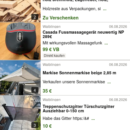
Holzreste aus Verpackungen, si
...
2
Zu Verschenken
Waiblingen
06.08.2026
Casada Fussmassagegerät neuwertig NP
289€
Mit wirkungsvollen Massagefunk
...
99 € VB
Direkt kaufen
Waiblingen
06.08.2026
Markise Sonnenmarkise beige 2,85 m
Verkaufen unsere Sonnenmarkise
...
4
35 €
Waiblingen
06.08.2026
Treppenschutzgitter Türschutzgitter
Ausziehbar 0-150 cm
Habe das Gitter https:/&#
...
3
10 €