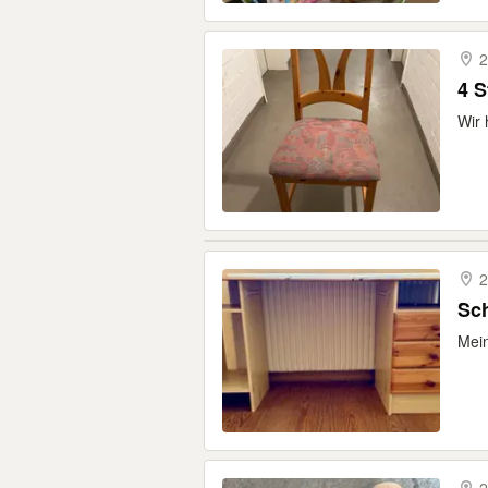
2
4 
Wir 
2
Sch
Mein