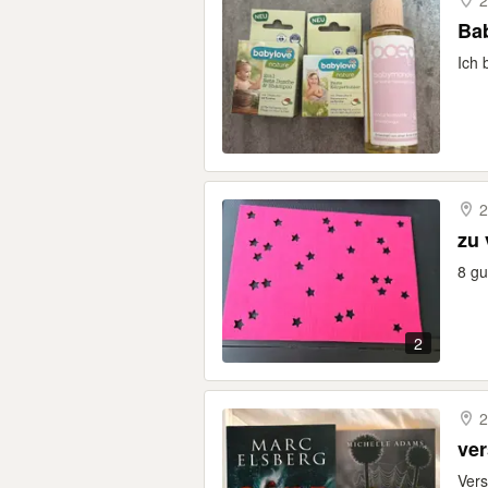
2
Bab
Ich 
2
zu 
8 gu
2
2
ver
Vers