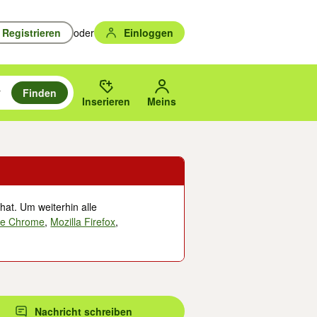
Registrieren
oder
Einloggen
Finden
en durchsuchen und mit Eingabetaste auswählen.
n um zu suchen, oder Vorschläge mit den Pfeiltasten nach oben/unten
des gewählten Orts oder PLZ.
Inserieren
Meins
hat. Um weiterhin alle
le Chrome
,
Mozilla Firefox
,
Nachricht schreiben