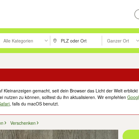
Alle Kategorien
Ganzer Ort
ken um zu suchen, oder Vorschläge mit den Pfeiltasten nach oben/unt
PLZ oder Ort eingeben. Eingabetaste drücke
Suche im Umkreis 
f Kleinanzeigen gemacht, seit dein Browser das Licht der Welt erblickt 
i nutzen zu können, solltest du ihn aktualisieren. Wir empfehlen
Goog
Safari
, falls du macOS benutzt.
en
Verschenken