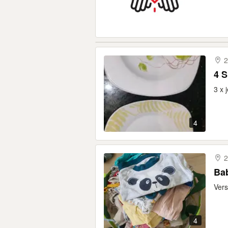
2
4 S
3 x 
4
2
Ba
Vers
4