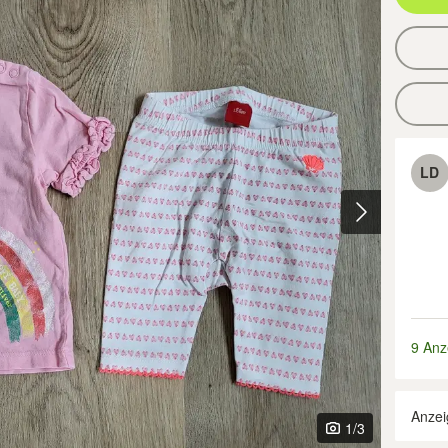
LD
9 Anz
Anzei
1
/3