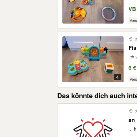
VB
Ver
2
Fis
Ich 
6 €
4
Ver
Das könnte dich auch int
2
an
… ha