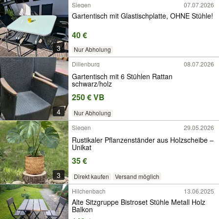
Siegen
07.07.2026
Gartentisch mit Glastischplatte, OHNE Stühle!
40 €
3
Nur Abholung
Dillenburg
08.07.2026
Gartentisch mit 6 Stühlen Rattan
schwarz/holz
250 € VB
4
Nur Abholung
Siegen
29.05.2026
Rustikaler Pflanzenständer aus Holzscheibe –
Unikat
35 €
3
Direkt kaufen
Versand möglich
Hilchenbach
13.06.2025
Alte Sitzgruppe Bistroset Stühle Metall Holz
Balkon