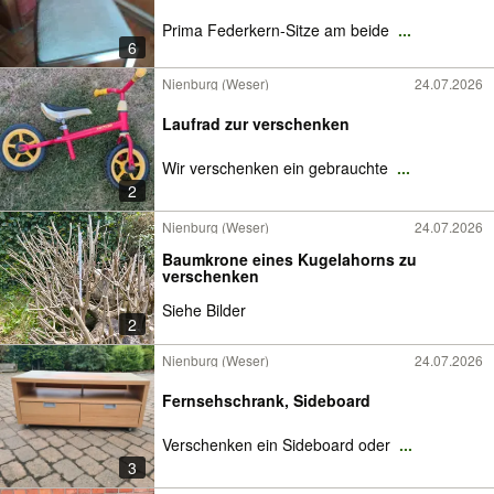
Prima Federkern-Sitze am beide
...
6
Nienburg (Weser)
24.07.2026
Laufrad zur verschenken
Wir verschenken ein gebrauchte
...
2
Nienburg (Weser)
24.07.2026
Baumkrone eines Kugelahorns zu
verschenken
Siehe Bilder
2
Nienburg (Weser)
24.07.2026
Fernsehschrank, Sideboard
Verschenken ein Sideboard oder
...
3