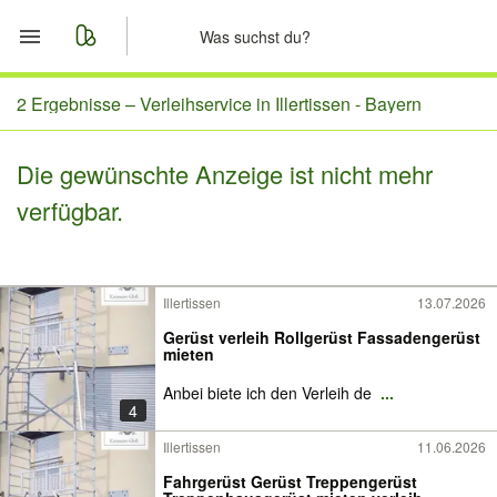
Start
2 Ergebnisse –
Verleihservice in Illertissen - Bayern
Merkliste
Die gewünschte Anzeige ist nicht mehr
verfügbar.
Nachrichten
Anzeige aufgeben
Illertissen
13.07.2026
Gerüst verleih Rollgerüst Fassadengerüst
mieten
Anbei biete ich den Verleih de
...
4
Illertissen
11.06.2026
Fahrgerüst Gerüst Treppengerüst