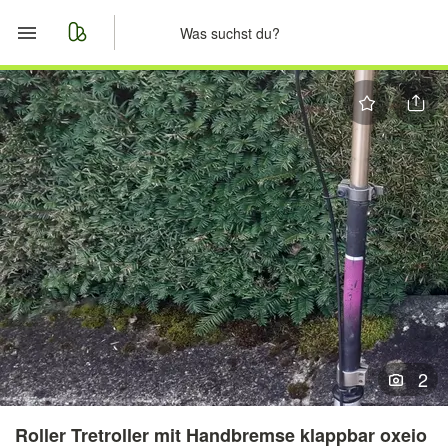
Start
Merkliste
Nachrichten
Anzeige aufgeben
2
Roller Tretroller mit Handbremse klappbar oxeio