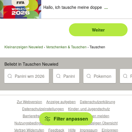
Hallo, ich tausche meine doppe
...
Weiter
Kleinanzeigen Neuwied
Verschenken & Tauschen
Tauschen
Beliebt in Tauschen Neuwied
Panini wm 2026
Panini
Pokemon
Zur Webversion
Anzeige aufgeben
Datenschutzerklärung
Datenschutzeinstellungen
Kinder- und Jugendschutz
Barrierefreiheitserklärung
Sicherheitslücken melden
Filter anpassen
Nutzungsbedingungen
Beliebte Suchen
Anzeigen Übersicht
Vertrag Widerrufen
Feedback
Hilfe
Impressum
Einloggen