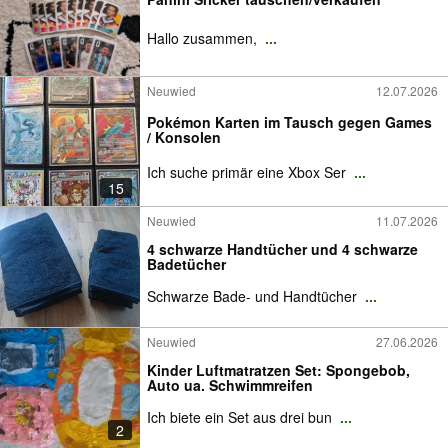
Hallo zusammen,
...
Neuwied
12.07.2026
Pokémon Karten im Tausch gegen Games
/ Konsolen
Ich suche primär eine Xbox Ser
...
15
Neuwied
11.07.2026
4 schwarze Handtücher und 4 schwarze
Badetücher
Schwarze Bade- und Handtücher
...
Neuwied
27.06.2026
Kinder Luftmatratzen Set: Spongebob,
Auto ua. Schwimmreifen
Ich biete ein Set aus drei bun
...
2