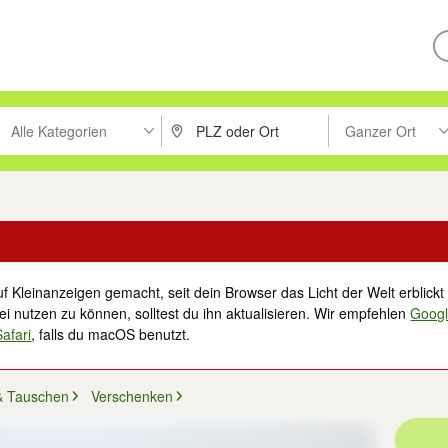
Alle Kategorien
Ganzer Ort
ken um zu suchen, oder Vorschläge mit den Pfeiltasten nach oben/unt
PLZ oder Ort eingeben. Eingabetaste drücke
Suche im Umkreis 
f Kleinanzeigen gemacht, seit dein Browser das Licht der Welt erblickt 
i nutzen zu können, solltest du ihn aktualisieren. Wir empfehlen
Goog
Safari
, falls du macOS benutzt.
& Tauschen
Verschenken