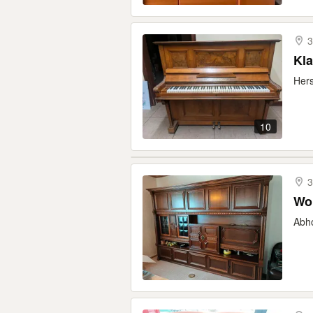
3
Kla
Hers
10
3
Wo
Abho