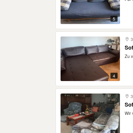
5
3
Sof
Zu 
4
3
Sof
Wir 
2