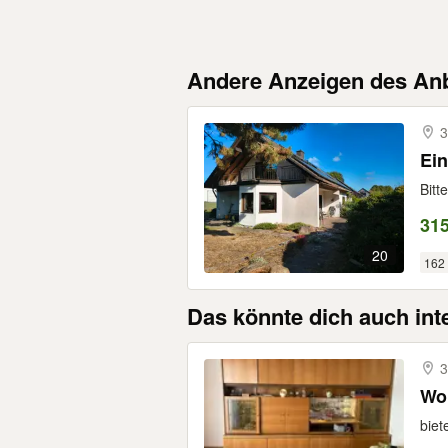
Andere Anzeigen des Anb
3
Ein
Bitt
315
20
162
Das könnte dich auch int
3
Wo
biet