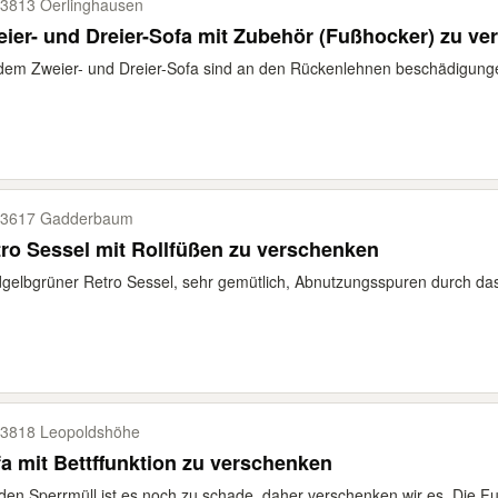
3813 Oerlinghausen
ier- und Dreier-Sofa mit Zubehör (Fußhocker) zu ve
dem Zweier- und Dreier-Sofa sind an den Rückenlehnen beschädigunge
3617 Gadderbaum
ro Sessel mit Rollfüßen zu verschenken
gelbgrüner Retro Sessel, sehr gemütlich, Abnutzungsspuren durch das 
3818 Leopoldshöhe
a mit Bettffunktion zu verschenken
den Sperrmüll ist es noch zu schade, daher verschenken wir es. Die Funk