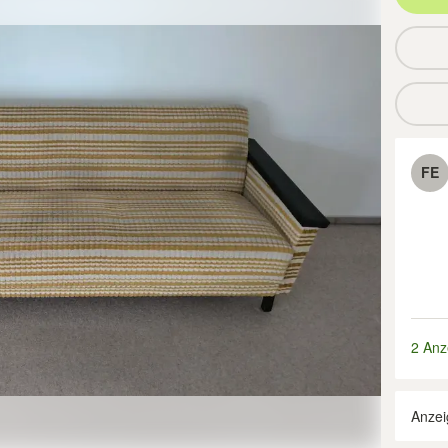
FE
2 Anz
Anzei