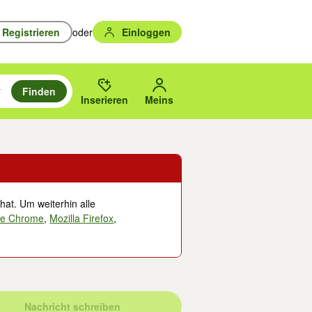
Registrieren
oder
Einloggen
Finden
en durchsuchen und mit Eingabetaste auswählen.
n um zu suchen, oder Vorschläge mit den Pfeiltasten nach oben/unten
des gewählten Orts oder PLZ.
Inserieren
Meins
hat. Um weiterhin alle
le Chrome
,
Mozilla Firefox
,
Nachricht schreiben