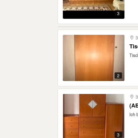
3
3
Tis
Tisc
2
3
(A
Ich 
3