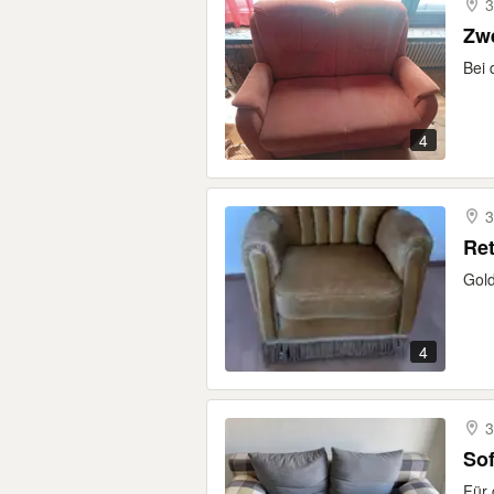
3
Zwe
Bei 
4
3
Ret
Gold
4
3
Sof
Für 