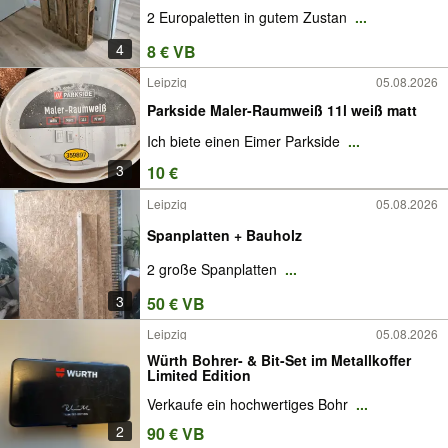
2 Europaletten in gutem Zustan
...
4
8 € VB
Leipzig
05.08.2026
Parkside Maler-Raumweiß 11l weiß matt
Ich biete einen Eimer Parkside
...
3
10 €
Leipzig
05.08.2026
Spanplatten + Bauholz
2 große Spanplatten
...
3
50 € VB
Leipzig
05.08.2026
Würth Bohrer- & Bit-Set im Metallkoffer
Limited Edition
Verkaufe ein hochwertiges Bohr
...
2
90 € VB