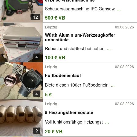
Scheuersaugmaschine IPC Gansow
...
12
500 € VB
Leipzig
03.08.2026
Würth Aluminium-Werkzeugkoffer
unbestückt
Robust und stoßfest bei hohen
...
4
100 € VB
Leipzig
02.08.2026
Fußbodeneinlauf
Biete diesen 100er Fußbodenein
...
4
5 €
Leipzig
02.08.2026
5 Heizungsthermostate
Voll funktionsfähige Heizungst
...
2
20 € VB