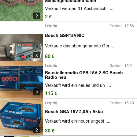
Schlangenabstandhalter
Verkauft werden 31 Abstandschl
...
2
2 €
Leipzig
Gestern, 17:56
Bosch GSR18V90C
Verkaufe das oben genannte Ger
...
3
80 €
Leipzig
Gestern, 15:31
Baustellenradio GPB 18V-2 SC Bosch
Radio neu
Verkauft wird ein neues und un
...
2
115 €
Leipzig
Gestern, 15:23
Bosch GBA 18V 2,0Ah Akku
Verkauft wird ein neuer ungeöf
...
2
30 €