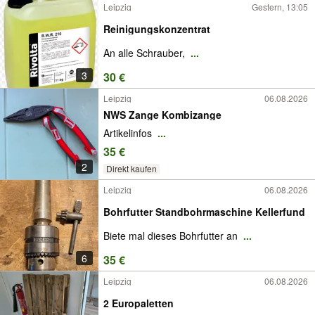
Leipzig
Gestern, 13:05
Reinigungskonzentrat
An alle Schrauber,
...
3
30 €
Leipzig
06.08.2026
NWS Zange Kombizange
Artikelinfos
...
35 €
2
Direkt kaufen
Leipzig
06.08.2026
Bohrfutter Standbohrmaschine Kellerfund
Biete mal dieses Bohrfutter an
...
6
35 €
Leipzig
06.08.2026
2 Europaletten