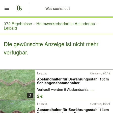
Start
372 Ergebnisse –
Heimwerkerbedarf in Altlindenau -
Leipzig
Merkliste
Die gewünschte Anzeige ist nicht mehr
Nachrichten
verfügbar.
Anzeige aufgeben
Leipzig
Gestern, 20:12
Abstandhalter für Bewährungsstahl 10cm
Schlangenabstandhalter
Verkauft werden 9 Abstandschla
...
2
2 €
Leipzig
Gestern, 19:21
Abstandhalter für Bewährungsstahl 14cm