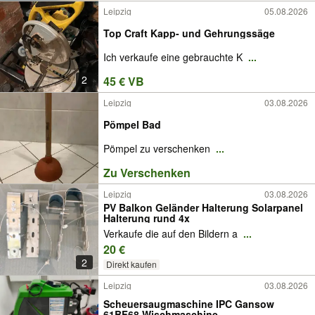
Leipzig
05.08.2026
Top Craft Kapp- und Gehrungssäge
Ich verkaufe eine gebrauchte K
...
2
45 € VB
Leipzig
03.08.2026
Pömpel Bad
Pömpel zu verschenken
...
Zu Verschenken
Leipzig
03.08.2026
PV Balkon Geländer Halterung Solarpanel
Halterung rund 4x
Verkaufe die auf den Bildern a
...
20 €
2
Direkt kaufen
Leipzig
03.08.2026
Scheuersaugmaschine IPC Gansow
61BF68 Wischmaschine