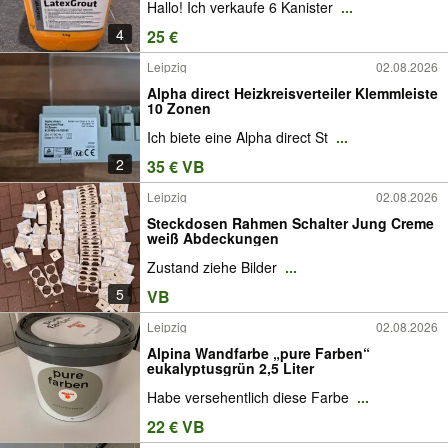
Hallo! Ich verkaufe 6 Kanister
...
4
25 €
Leipzig
02.08.2026
Alpha direct Heizkreisverteiler Klemmleiste
10 Zonen
Ich biete eine Alpha direct St
...
2
35 € VB
Leipzig
02.08.2026
Steckdosen Rahmen Schalter Jung Creme
weiß Abdeckungen
Zustand ziehe Bilder
...
5
VB
Leipzig
02.08.2026
Alpina Wandfarbe „pure Farben“
eukalyptusgrün 2,5 Liter
Habe versehentlich diese Farbe
...
22 € VB