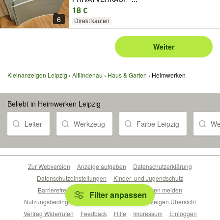
18 €
6
Direkt kaufen
Weiter
Kleinanzeigen Leipzig
Altlindenau
Haus & Garten
Heimwerken
Beliebt in Heimwerken Leipzig
Leiter
Werkzeug
Farbe Leipzig
We
Zur Webversion
Anzeige aufgeben
Datenschutzerklärung
Datenschutzeinstellungen
Kinder- und Jugendschutz
Barrierefreiheitserklärung
Sicherheitslücken melden
Filter anpassen
Nutzungsbedingungen
Beliebte Suchen
Anzeigen Übersicht
Vertrag Widerrufen
Feedback
Hilfe
Impressum
Einloggen