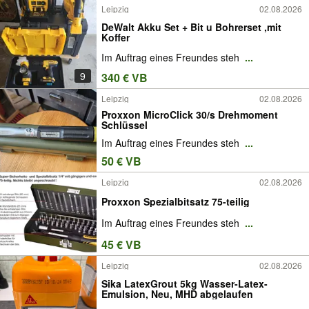
Leipzig
02.08.2026
DeWalt Akku Set + Bit u Bohrerset ,mit
Koffer
Im Auftrag eines Freundes steh
...
9
340 € VB
Leipzig
02.08.2026
Proxxon MicroClick 30/s Drehmoment
Schlüssel
Im Auftrag eines Freundes steh
...
50 € VB
Leipzig
02.08.2026
Proxxon Spezialbitsatz 75-teilig
Im Auftrag eines Freundes steh
...
45 € VB
Leipzig
02.08.2026
Sika LatexGrout 5kg Wasser-Latex-
Emulsion, Neu, MHD abgelaufen