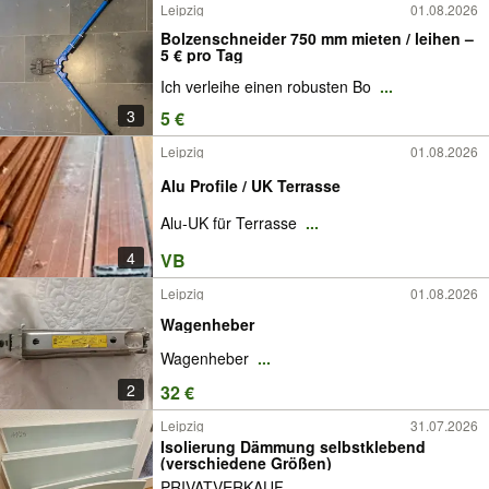
Leipzig
01.08.2026
Bolzenschneider 750 mm mieten / leihen –
5 € pro Tag
Ich verleihe einen robusten Bo
...
3
5 €
Leipzig
01.08.2026
Alu Profile / UK Terrasse
Alu-UK für Terrasse
...
4
VB
Leipzig
01.08.2026
Wagenheber
Wagenheber
...
2
32 €
Leipzig
31.07.2026
Isolierung Dämmung selbstklebend
(verschiedene Größen)
PRIVATVERKAUF
...