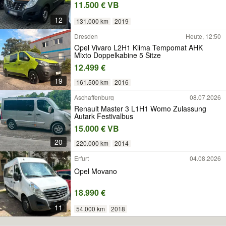
11.500 € VB
12
131.000 km
2019
Dresden
Heute, 12:50
Opel Vivaro L2H1 Klima Tempomat AHK
Mixto Doppelkabine 5 Sitze
12.499 €
19
161.500 km
2016
Aschaffenburg
08.07.2026
Renault Master 3 L1H1 Womo Zulassung
Autark Festivalbus
15.000 € VB
20
220.000 km
2014
Erfurt
04.08.2026
Opel Movano
18.990 €
11
54.000 km
2018