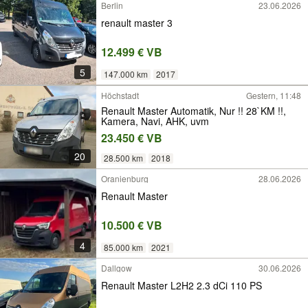
Berlin
23.06.2026
renault master 3
12.499 € VB
5
147.000 km
2017
Höchstadt
Gestern, 11:48
Renault Master Automatik, Nur !! 28`KM !!,
Kamera, Navi, AHK, uvm
23.450 € VB
20
28.500 km
2018
Oranienburg
28.06.2026
Renault Master
10.500 € VB
4
85.000 km
2021
Dallgow
30.06.2026
Renault Master L2H2 2.3 dCi 110 PS