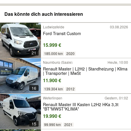
Das könnte dich auch interessieren
Ludwigsfelde
03.08.2026
Ford Transit Custom
15.999 €
21
185.000 km
2020
Naumburg (Saale)
Heute, 10:00
Renault Master | L2H2 | Standheizung | Klima
| Transporter | MwSt
11.900 €
16
139.304 km
2012
Weferlingen
Gestern, 01:02
Renault Master III Kasten L2H2 HKa 3,3t
*BT*MWST*KLIMA*
19.990 €
15
99.990 km
2021