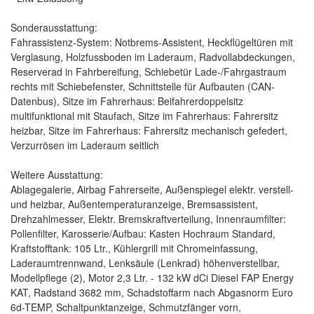
Sonderausstattung:
Fahrassistenz-System: Notbrems-Assistent, Heckflügeltüren mit
Verglasung, Holzfussboden im Laderaum, Radvollabdeckungen,
Reserverad in Fahrbereifung, Schiebetür Lade-/Fahrgastraum
rechts mit Schiebefenster, Schnittstelle für Aufbauten (CAN-
Datenbus), Sitze im Fahrerhaus: Beifahrerdoppelsitz
multifunktional mit Staufach, Sitze im Fahrerhaus: Fahrersitz
heizbar, Sitze im Fahrerhaus: Fahrersitz mechanisch gefedert,
Verzurrösen im Laderaum seitlich
Weitere Ausstattung:
Ablagegalerie, Airbag Fahrerseite, Außenspiegel elektr. verstell-
und heizbar, Außentemperaturanzeige, Bremsassistent,
Drehzahlmesser, Elektr. Bremskraftverteilung, Innenraumfilter:
Pollenfilter, Karosserie/Aufbau: Kasten Hochraum Standard,
Kraftstofftank: 105 Ltr., Kühlergrill mit Chromeinfassung,
Laderaumtrennwand, Lenksäule (Lenkrad) höhenverstellbar,
Modellpflege (2), Motor 2,3 Ltr. - 132 kW dCi Diesel FAP Energy
KAT, Radstand 3682 mm, Schadstoffarm nach Abgasnorm Euro
6d-TEMP, Schaltpunktanzeige, Schmutzfänger vorn,