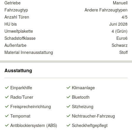
Getriebe
Manuell
Fahrzeugtyp
Andere Fahrzeugtypen
Anzahl Türen
4/5
HU bis
Juni 2028
Umweltplakette
4 (Grün)
Schadstoffklasse
Euro6
Außenfarbe
Schwarz
Material Innenausstattung
Stoff
Ausstattung
Einparkhilfe
Klimaanlage
Radio/Tuner
Bluetooth
Freisprecheinrichtung
Sitzheizung
Tempomat
Nichtraucher-Fahrzeug
Antiblockiersystem (ABS)
Scheckheftgepflegt