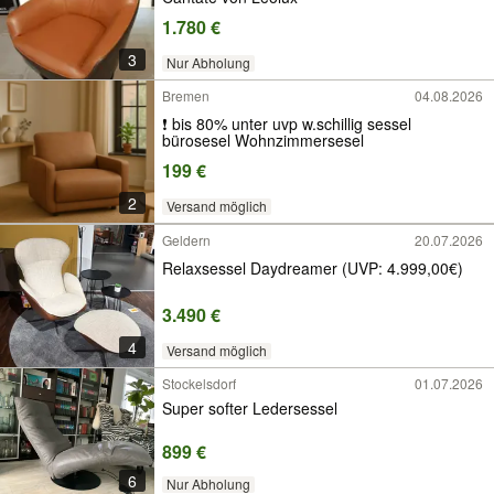
1.780 €
3
Nur Abholung
Bremen
04.08.2026
❗️ bis 80% unter uvp w.schillig sessel
bürosesel Wohnzimmersesel
199 €
2
Versand möglich
Geldern
20.07.2026
Relaxsessel Daydreamer (UVP: 4.999,00€)
3.490 €
4
Versand möglich
Stockelsdorf
01.07.2026
Super softer Ledersessel
899 €
6
Nur Abholung