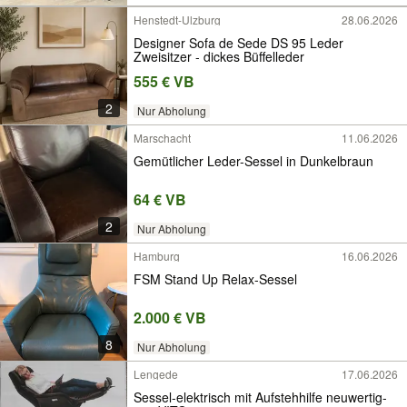
Henstedt-Ulzburg
28.06.2026
Designer Sofa de Sede DS 95 Leder
Zweisitzer - dickes Büffelleder
555 € VB
2
Nur Abholung
Marschacht
11.06.2026
Gemütlicher Leder-Sessel in Dunkelbraun
64 € VB
2
Nur Abholung
Hamburg
16.06.2026
FSM Stand Up Relax-Sessel
2.000 € VB
8
Nur Abholung
Lengede
17.06.2026
Sessel-elektrisch mit Aufstehhilfe neuwertig-