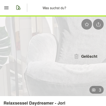
Start
Merkliste
Nachrichten
Anzeige aufgeben
Gelöscht
3
Relaxsessel Daydreamer - Jori