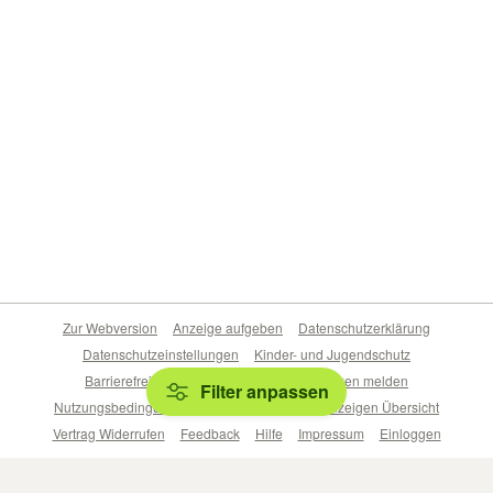
Zur Webversion
Anzeige aufgeben
Datenschutzerklärung
Datenschutzeinstellungen
Kinder- und Jugendschutz
Barrierefreiheitserklärung
Sicherheitslücken melden
Filter anpassen
Nutzungsbedingungen
Beliebte Suchen
Anzeigen Übersicht
Vertrag Widerrufen
Feedback
Hilfe
Impressum
Einloggen