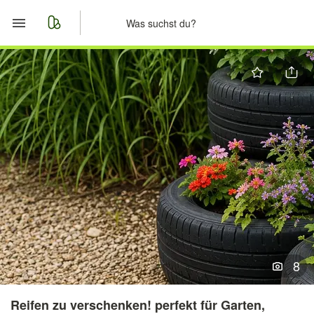
Start
Merkliste
Nachrichten
Anzeige aufgeben
8
Reifen zu verschenken! perfekt für Garten,