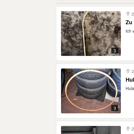
2
Zu 
Ich 
3
2
Hu
Hula
3
2