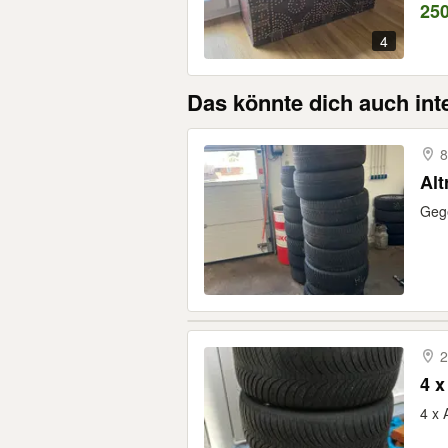
25
4
Das könnte dich auch int
8
Alt
Geg
2
4 x
4 x 