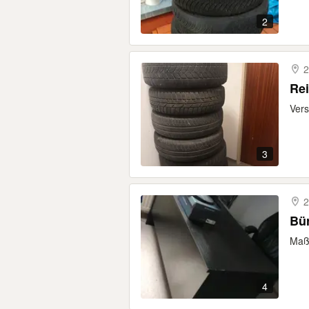
2
2
Rei
Vers
3
2
Bür
Maße
4