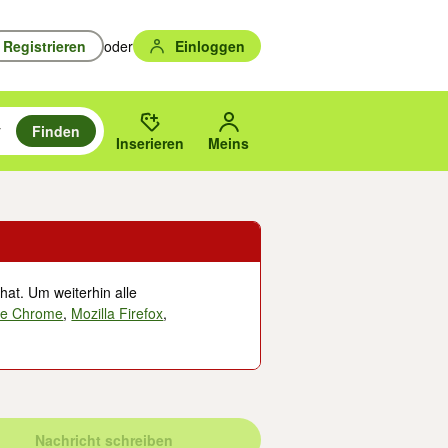
Registrieren
oder
Einloggen
Finden
en durchsuchen und mit Eingabetaste auswählen.
n um zu suchen, oder Vorschläge mit den Pfeiltasten nach oben/unten
des gewählten Orts oder PLZ.
Inserieren
Meins
hat. Um weiterhin alle
le Chrome
,
Mozilla Firefox
,
Nachricht schreiben