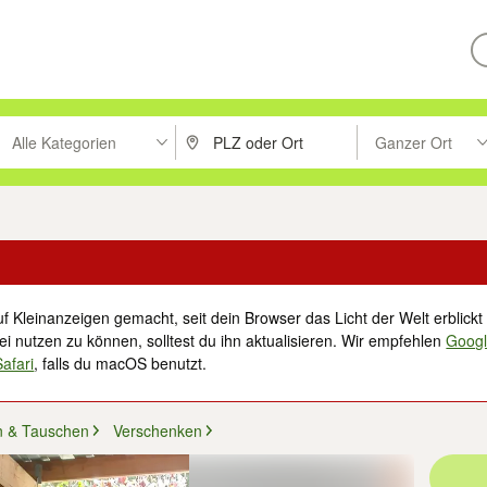
Alle Kategorien
Ganzer Ort
ken um zu suchen, oder Vorschläge mit den Pfeiltasten nach oben/unt
PLZ oder Ort eingeben. Eingabetaste drücke
Suche im Umkreis 
f Kleinanzeigen gemacht, seit dein Browser das Licht der Welt erblickt 
i nutzen zu können, solltest du ihn aktualisieren. Wir empfehlen
Goog
Safari
, falls du macOS benutzt.
n & Tauschen
Verschenken