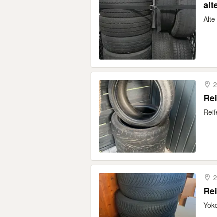
alt
Alte
2
Rei
Reif
2
Rei
Yok