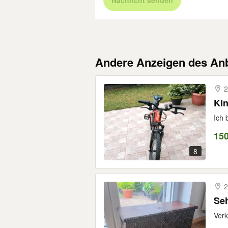
Nachricht senden
Andere Anzeigen des Anb
2
Kin
Ich 
15
8
2
Seh
Verk