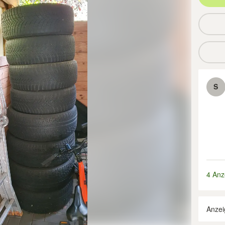
S
4 Anz
Anzei