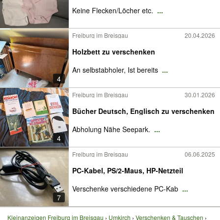
Keine Flecken/Löcher etc.
...
Freiburg im Breisgau
20.04.2026
Holzbett zu verschenken
An selbstabholer, Ist bereits
...
4
Freiburg im Breisgau
30.01.2026
Bücher Deutsch, Englisch zu verschenken
Abholung Nähe Seepark.
...
4
Freiburg im Breisgau
06.06.2025
PC-Kabel, PS/2-Maus, HP-Netzteil
Verschenke verschiedene PC-Kab
...
7
Kleinanzeigen Freiburg im Breisgau
Umkirch
Verschenken & Tauschen