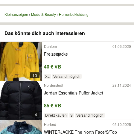
Kleinanzeigen
Mode & Beauty
Herrenbekleidung
Das könnte dich auch interessieren
Dahlem
01.06.2020
Freizeitjacke
40 € VB
10
XL
Versand möglich
Norderstedt
28.11.2024
Jordan Essentials Puffer Jacket
85 € VB
4
Direkt kaufen
S
Versand möglich
Herford
05.10.2025
WINTERJACKE The North Face/S/Top