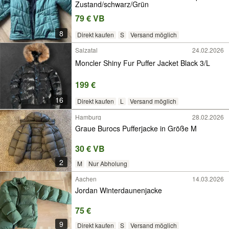
Zustand/schwarz/Grün
79 € VB
8
Direkt kaufen
S
Versand möglich
Salzatal
24.02.2026
Moncler Shiny Fur Puffer Jacket Black 3/L
199 €
16
Direkt kaufen
L
Versand möglich
Hamburg
28.02.2026
Graue Burocs Pufferjacke in Größe M
30 € VB
2
M
Nur Abholung
Aachen
14.03.2026
Jordan Winterdaunenjacke
75 €
9
Direkt kaufen
S
Versand möglich