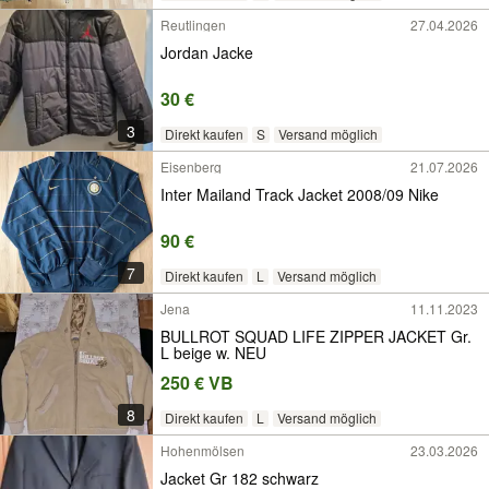
Reutlingen
27.04.2026
Jordan Jacke
30 €
3
Direkt kaufen
S
Versand möglich
Eisenberg
21.07.2026
Inter Mailand Track Jacket 2008/09 Nike
90 €
7
Direkt kaufen
L
Versand möglich
Jena
11.11.2023
BULLROT SQUAD LIFE ZIPPER JACKET Gr.
L beige w. NEU
250 € VB
8
Direkt kaufen
L
Versand möglich
Hohenmölsen
23.03.2026
Jacket Gr 182 schwarz