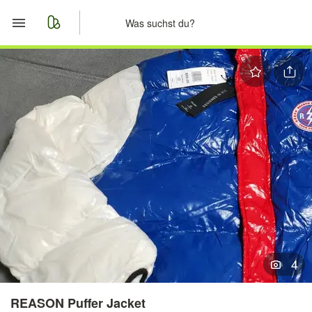
Start
Merkliste
Nachrichten
Anzeige aufgeben
4
REASON Puffer Jacket