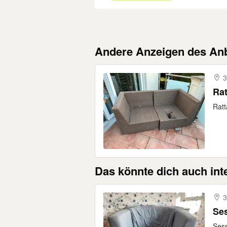
Andere Anzeigen des Anb
3
Rat
Ratt
Das könnte dich auch int
3
Se
Sess