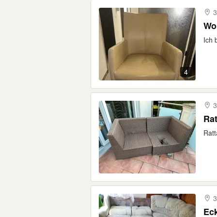
3
Wo
Ich 
4
3
Rat
Ratt
3