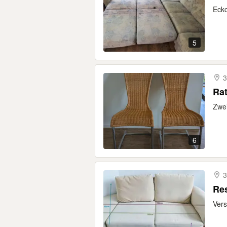
Eckc
5
3
Rat
Zwei
6
3
Vers