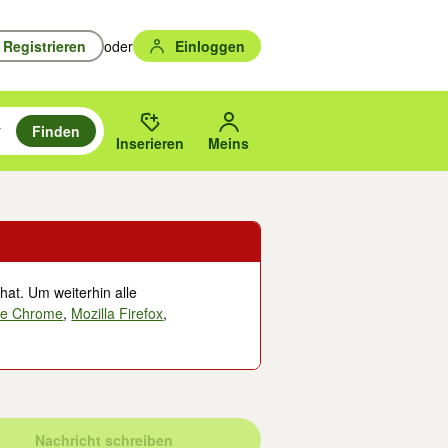
Registrieren
oder
Einloggen
Finden
en durchsuchen und mit Eingabetaste auswählen.
n um zu suchen, oder Vorschläge mit den Pfeiltasten nach oben/unten
des gewählten Orts oder PLZ.
Inserieren
Meins
hat. Um weiterhin alle
le Chrome
,
Mozilla Firefox
,
Nachricht schreiben