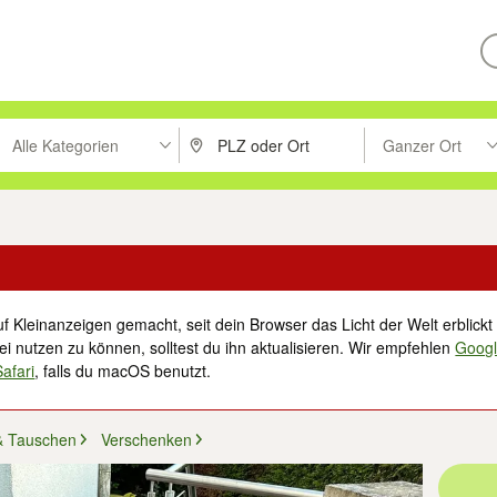
Alle Kategorien
Ganzer Ort
ken um zu suchen, oder Vorschläge mit den Pfeiltasten nach oben/unt
PLZ oder Ort eingeben. Eingabetaste drücke
Suche im Umkreis 
f Kleinanzeigen gemacht, seit dein Browser das Licht der Welt erblickt 
i nutzen zu können, solltest du ihn aktualisieren. Wir empfehlen
Goog
Safari
, falls du macOS benutzt.
& Tauschen
Verschenken