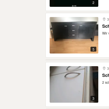
2
3
Sc
Wir 
5
3
Sc
2 sc
3