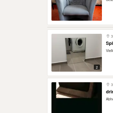
3
Spi
Viel
2
3
dr
Abho