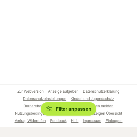
Zur Webversion
Anzeige aufgeben
Datenschutzerklärung
Datenschutzeinstellungen
Kinder- und Jugendschutz
Barrierefreiheitserklärung
Sicherheitslücken melden
Filter anpassen
Nutzungsbedingungen
Beliebte Suchen
Anzeigen Übersicht
Vertrag Widerrufen
Feedback
Hilfe
Impressum
Einloggen