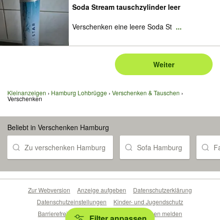
Soda Stream tauschzylinder leer
Verschenken eine leere Soda St
...
Weiter
Kleinanzeigen
Hamburg Lohbrügge
Verschenken & Tauschen
Verschenken
Beliebt in Verschenken Hamburg
Zu verschenken Hamburg
Sofa Hamburg
F
Zur Webversion
Anzeige aufgeben
Datenschutzerklärung
Datenschutzeinstellungen
Kinder- und Jugendschutz
Barrierefreiheitserklärung
Sicherheitslücken melden
Filter anpassen