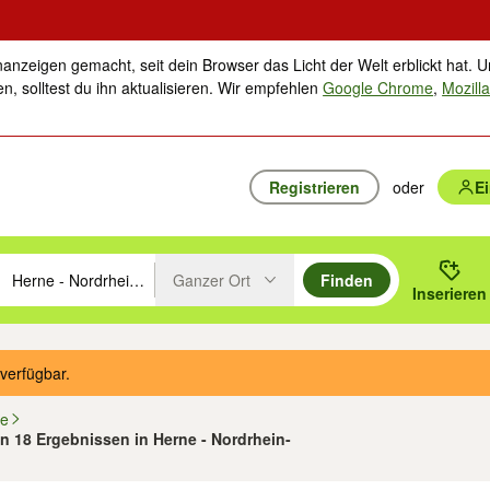
nanzeigen gemacht, seit dein Browser das Licht der Welt erblickt hat. U
n, solltest du ihn aktualisieren. Wir empfehlen
Google Chrome
,
Mozilla
Registrieren
oder
E
Ganzer Ort
Finden
hläge mit den Pfeiltasten nach oben/unten durchsuchen und mit Einga
 oder Ort eingeben. Eingabetaste drücken um zu suchen, oder Vorschl
Inserieren
Suche im Umkreis des gewählten Orts oder PLZ
verfügbar.
fe
on 18 Ergebnissen in Herne - Nordrhein-