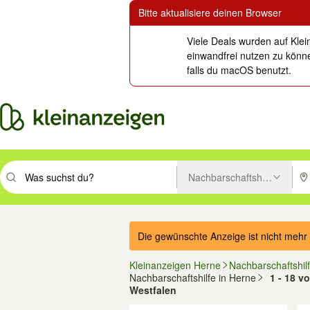
Bitte aktualisiere deinen Browser
Viele Deals wurden auf Klei
einwandfrei nutzen zu könne
falls du macOS benutzt.
Nachbarschaftshilfe
Suchbegriff eingeben. Eingabetaste drücken um zu suchen, oder Vorsc
PLZ
Die gewünschte Anzeige ist nicht mehr 
Kleinanzeigen Herne
Nachbarschaftshil
Nachbarschaftshilfe in Herne
1 - 18 v
Westfalen