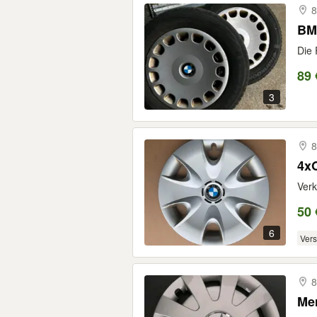
8
BM
Die 
89 
3
8
4x
Verk
50 
6
Ver
8
Mer