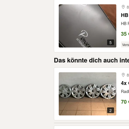
8
HB 
HB P
35 
5
Ver
Das könnte dich auch int
8
4x 
Rad
70 
2