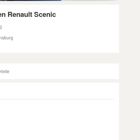
n Renault Scenic
g
nsburg
teile