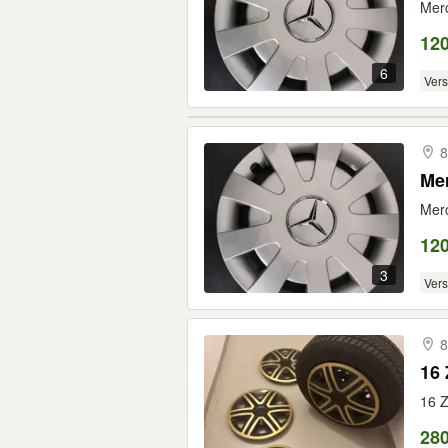
Merc
120
6
Ver
8
Mer
Merc
120
3
Ver
8
16 
16 Z
280