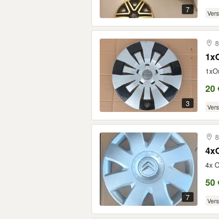
7
Ver
8
1x
1xOr
20 
3
Ver
8
4xO
4x O
50 
7
Ver