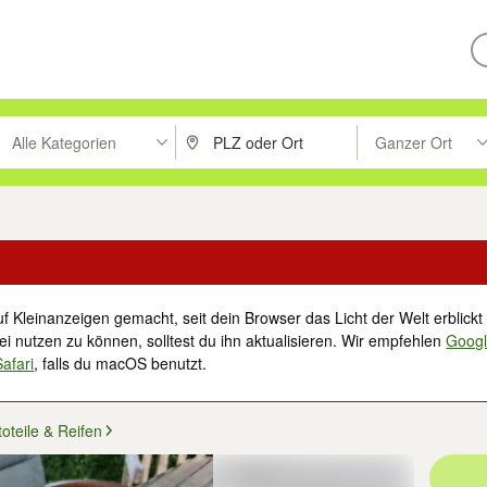
Alle Kategorien
Ganzer Ort
ken um zu suchen, oder Vorschläge mit den Pfeiltasten nach oben/unt
PLZ oder Ort eingeben. Eingabetaste drücke
Suche im Umkreis 
f Kleinanzeigen gemacht, seit dein Browser das Licht der Welt erblickt 
i nutzen zu können, solltest du ihn aktualisieren. Wir empfehlen
Goog
Safari
, falls du macOS benutzt.
oteile & Reifen