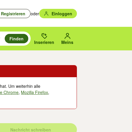
Registrieren
oder
Einloggen
Finden
en durchsuchen und mit Eingabetaste auswählen.
n um zu suchen, oder Vorschläge mit den Pfeiltasten nach oben/unten
des gewählten Orts oder PLZ.
Inserieren
Meins
hat. Um weiterhin alle
le Chrome
,
Mozilla Firefox
,
Nachricht schreiben