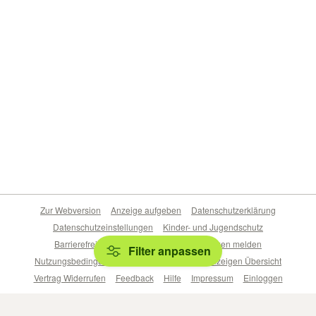
Zur Webversion
Anzeige aufgeben
Datenschutzerklärung
Datenschutzeinstellungen
Kinder- und Jugendschutz
Barrierefreiheitserklärung
Sicherheitslücken melden
Filter anpassen
Nutzungsbedingungen
Beliebte Suchen
Anzeigen Übersicht
Vertrag Widerrufen
Feedback
Hilfe
Impressum
Einloggen