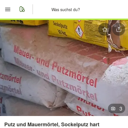
Start
Merkliste
Nachrichten
Anzeige aufgeben
3
Putz und Mauermörtel, Sockelputz hart