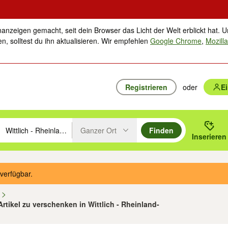
nanzeigen gemacht, seit dein Browser das Licht der Welt erblickt hat. U
n, solltest du ihn aktualisieren. Wir empfehlen
Google Chrome
,
Mozilla
Registrieren
oder
E
Ganzer Ort
Finden
hläge mit den Pfeiltasten nach oben/unten durchsuchen und mit Einga
 oder Ort eingeben. Eingabetaste drücken um zu suchen, oder Vorschl
Inserieren
Suche im Umkreis des gewählten Orts oder PLZ
verfügbar.
n
Artikel zu verschenken in Wittlich - Rheinland-