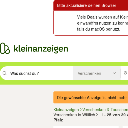
Bitte aktualisiere deinen Browser
Viele Deals wurden auf Klei
einwandfrei nutzen zu könne
falls du macOS benutzt.
Verschenken
Suchbegriff eingeben. Eingabetaste drücken um zu suchen, oder Vorsc
PLZ
Die gewünschte Anzeige ist nicht mehr 
Kleinanzeigen
Verschenken & Tausche
Verschenken in Wittlich
1 - 25 von 39 
Pfalz