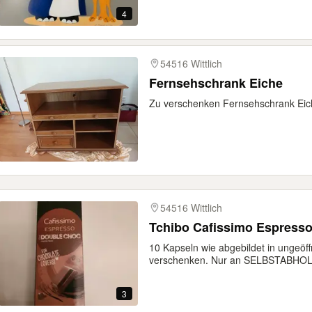
4
54516 Wittlich
Fernsehschrank Eiche
Zu verschenken Fernsehschrank Eic
54516 Wittlich
Tchibo Cafissimo Espress
10 Kapseln wie abgebildet in ungeöf
verschenken. Nur an SELBSTABHOLE
3