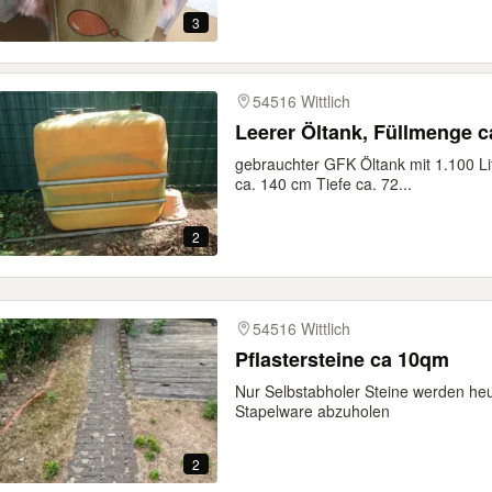
3
54516 Wittlich
Leerer Öltank, Füllmenge ca
gebrauchter GFK Öltank mit 1.100 Li
ca. 140 cm Tiefe ca. 72...
2
54516 Wittlich
Pflastersteine ca 10qm
Nur Selbstabholer Steine werden he
Stapelware abzuholen
2