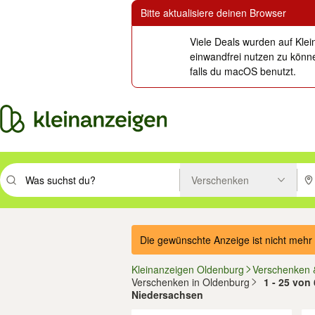
Bitte aktualisiere deinen Browser
Viele Deals wurden auf Klei
einwandfrei nutzen zu könne
falls du macOS benutzt.
Verschenken
Suchbegriff eingeben. Eingabetaste drücken um zu suchen, oder Vorsc
PLZ
Die gewünschte Anzeige ist nicht mehr 
Kleinanzeigen Oldenburg
Verschenken 
Verschenken in Oldenburg
1 - 25 von
Niedersachsen