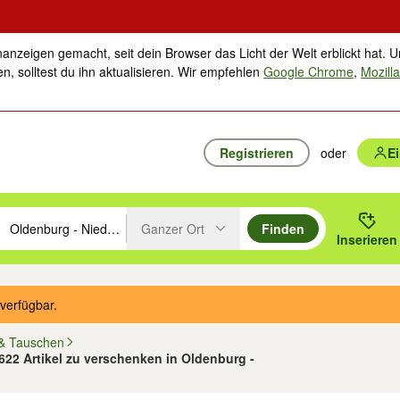
nanzeigen gemacht, seit dein Browser das Licht der Welt erblickt hat. U
n, solltest du ihn aktualisieren. Wir empfehlen
Google Chrome
,
Mozilla
Registrieren
oder
E
Ganzer Ort
Finden
hläge mit den Pfeiltasten nach oben/unten durchsuchen und mit Einga
 oder Ort eingeben. Eingabetaste drücken um zu suchen, oder Vorschl
Inserieren
Suche im Umkreis des gewählten Orts oder PLZ
verfügbar.
& Tauschen
 622 Artikel zu verschenken in Oldenburg -