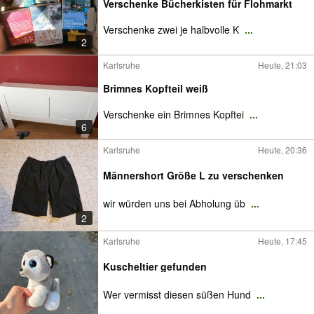
Verschenke Bücherkisten für Flohmarkt
Verschenke zwei je halbvolle K
...
2
Karlsruhe
Heute, 21:03
Brimnes Kopfteil weiß
Verschenke ein Brimnes Kopftei
...
6
Karlsruhe
Heute, 20:36
Männershort Größe L zu verschenken
wir würden uns bei Abholung üb
...
2
Karlsruhe
Heute, 17:45
Kuscheltier gefunden
Wer vermisst diesen süßen Hund
...