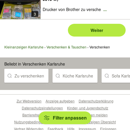
Drucker von Brother zu versche
...
3
Weiter
Kleinanzeigen Karlsruhe
Verschenken & Tauschen
Verschenken
Beliebt in Verschenken Karlsruhe
Zu verschenken
Küche Karlsruhe
Sofa Karl
Zur Webversion
Anzeige aufgeben
Datenschutzerklärung
Datenschutzeinstellungen
Kinder- und Jugendschutz
Barrierefreiheitserklärung
Sicherheitslücken melden
Filter anpassen
Nutzungsbedingungen
Beliebte Suchen
Anzeigen Übersicht
Vertrag Widerrufen
Feedback
Hilfe
Impressum
Einloggen